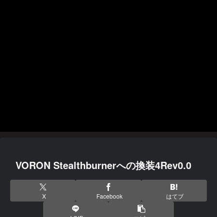
VORON Stealthburnerへの換装4Rev0.0
X
Facebook
はてブ