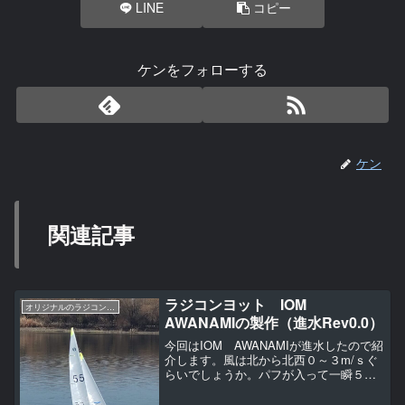
LINE
コピー
ケンをフォローする
ケン
関連記事
ラジコンヨット IOM
オリジナルのラジコンヨットの作り方（IOM AWANAMI編）
AWANAMIの製作（進水Rev0.0）
今回はIOM AWANAMIが進水したので紹
介します。風は北から北西０～３m/ｓぐ
らいでしょうか。パフが入って一瞬５m/
ｓぐらいです。新艇の進水としてはいい
感じで１２月としては暖かくのんびりし