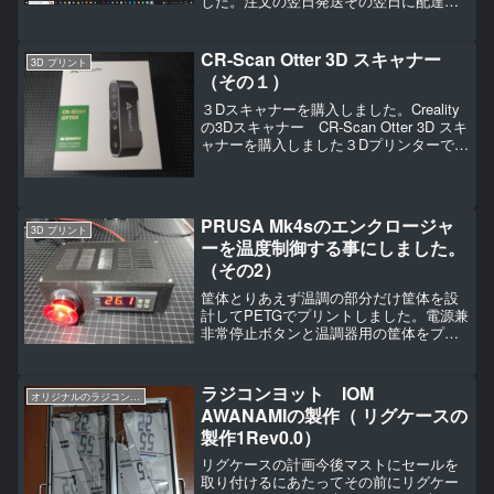
した。注文の翌日発送その翌日に配達さ
れました。パッケージはこんな感じ。箱
を開けるとこんなケースに入っていま
す。ケースを開けると付属品がたく...
CR-Scan Otter 3D スキャナー
3D プリント
（その１）
３Dスキャナーを購入しました。Creality
の3Dスキャナー CR-Scan Otter 3D スキ
ャナーを購入しました３Dプリンターでは
おなじみのメーカーですね。ホントはブ
ルーレーザーの物が欲しかったんですが
懐具合を考慮してこれにしまし...
PRUSA Mk4sのエンクロージャ
3D プリント
ーを温度制御する事にしました。
（その2）
筐体とりあえず温調の部分だけ筐体を設
計してPETGでプリントしました。電源兼
非常停止ボタンと温調器用の筐体をプリ
ントしました。埋め込みネジは3ｍｍ埋め
込みネジを半田ごてで圧入蓋を設計、プ
リントして取り付けてみました。一応排
ラジコンヨット IOM
オリジナルのラジコンヨットの作り方（IOM AWANAMI編）
熱用のスリットをた...
AWANAMIの製作（ リグケースの
製作1Rev0.0）
リグケースの計画今後マストにセールを
取り付けるにあたってその前にリグケー