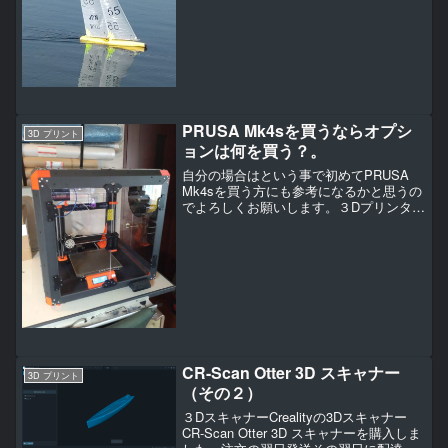
た雰囲気でした。９時半ごろには彩湖に
付いたんです...
PRUSA Mk4sを買うならオプシ
3D プリント
ョンは何を買う？。
自分の場合はという事で初めてPRUSA
Mk4sを買う方にも参考になるかと思うの
でよろしくお願いします。３Dプリンター
を1.5台？注文しました。1.5台って何？
という理由はPrusa MK4s（キット）と
MK3ｓ+→ MK4sUPグレードキ...
CR-Scan Otter 3D スキャナー
3D プリント
（その２）
３DスキャナーCrealityの3Dスキャナー
CR-Scan Otter 3D スキャナーを購入しま