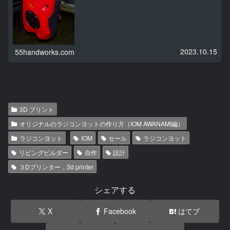
2023.10.15
55handworks.com
3D プリント
オリジナルのラジコンヨットの作り方（IOM AWANAMI編）
ラジコンヨット
IOM
セール
ラジコンヨット
リビングビルダー
自作
設計
３Dプリンター，3d printer
シェアする
X
Facebook
はてブ