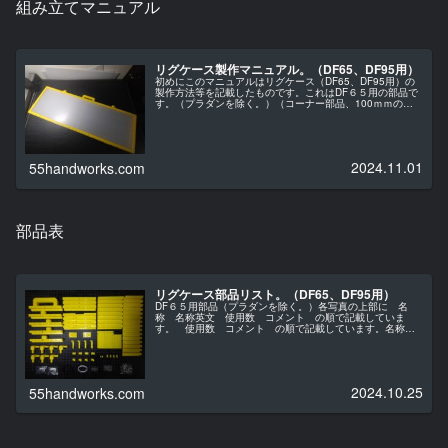
組み立てマニュアル
リグケース製作マニュアル。（DF65、DF95用）
初めにこのマニュアルはリグケース（DF65、DF95用）の
製作方法等を記載したものです。これはDF６５用の部品で
す。（プラダンを除く。）（コーナー部品、100ｍｍのフ
レームがそれぞれ１個足りないです（ ＾ω
＾）・・・。）製作には相応の専門知...
2024.11.01
55handworks.com
部品表
リグケース部品リスト。（DF65、DF95用）
DF６５用部品（プラダンを除く。）各写真の上部に 名
称 名称英文 使用数 コメント の順で記載していま
す。 使用数 コメント の順で記載しています。名称英
文についてはCADデータのボディ名称に対応しています。
フレーム部品は表面と裏面を同時に...
2024.10.25
55handworks.com