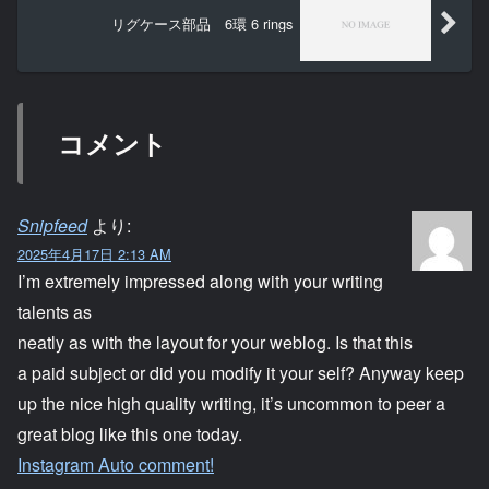
リグケース部品 6環 6 rings
コメント
Snipfeed
より:
2025年4月17日 2:13 AM
I’m extremely impressed along with your writing
talents as
neatly as with the layout for your weblog. Is that this
a paid subject or did you modify it your self? Anyway keep
up the nice high quality writing, it’s uncommon to peer a
great blog like this one today.
Instagram Auto comment
!