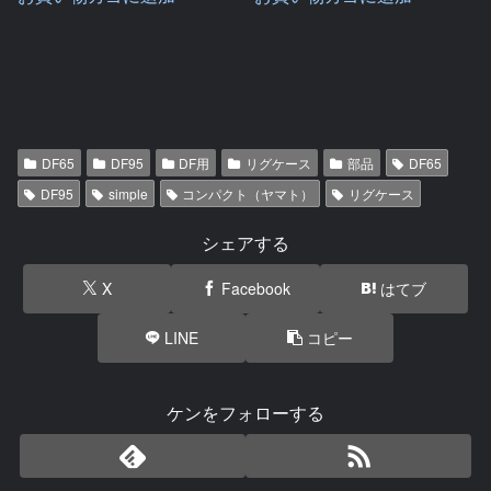
DF65
DF95
DF用
リグケース
部品
DF65
DF95
simple
コンパクト（ヤマト）
リグケース
シェアする
X
Facebook
はてブ
LINE
コピー
ケンをフォローする