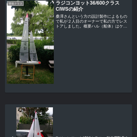
ラジコンヨット36/600クラス
開発クラス
CIWSの紹介
桑澤さんという方の設計製作によるもの
で私が２人目のオーナーで私の方でレス
トアしました。概要ハル（船体）はケブ
ラーのFRPでデッキは元はガラス繊維の
FRPでした。ですが私の方でカーボンの
FRP０．２ミリの板に張り替えを行いま
した。（ハッチを壊...