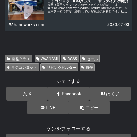
ラジコンヨットIOMクラス サファイア の紹介
今回は岡田クラフトさんのサファイアを紹介します。
safaiaoknavi.com/rcy/product/Product.htm私の船です。全
日本選手権で何度も優勝している実績のある船です。私は
その優勝した船を譲っていただきました。私にとっ...
2023.07.03
55handworks.com
開発クラス
AWANAMI
RG65
セール
ラジコンヨット
リビングビルダー
自作
シェアする
X
Facebook
はてブ
LINE
コピー
ケンをフォローする