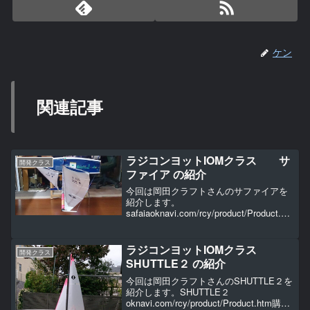
ケン
関連記事
ラジコンヨットIOMクラス サ
開発クラス
ファイア の紹介
今回は岡田クラフトさんのサファイアを
紹介します。
safaiaoknavi.com/rcy/product/Product.ht
m私の船です。全日本選手権で何度も優
勝している実績のある船です。私はその
優勝した船を譲っていただきました。私
ラジコンヨットIOMクラス
開発クラス
にとっ...
SHUTTLE２ の紹介
今回は岡田クラフトさんのSHUTTLE２を
紹介します。SHUTTLE２
oknavi.com/rcy/product/Product.htm購入