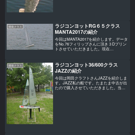
ラジコンヨットRG６５クラス
開発クラス
MANTA2017の紹介
今回はMANTA2017を紹介します。データ
をNo.76フィリップさんに頂き３Dプリン
トさせていただきました。現在
Thingiverseにデータが公開されていま
す。設計はアンディ ホフマンさん有名
な設計者の方です。ブログクラスはＲＧ
ラジコンヨット36/600クラス
開発クラス
６５クラ...
JAZZの紹介
今回は岡田クラフトさんJAZZを紹介しま
す。JAZZ私の船です。たまたま中古が出
たので購入させていただきました。当時
36/600クラスではCIWSを所有していまし
た。ですがSWリグのハイアスペクトのリ
グの36/600クラスとの微風時のスピー...