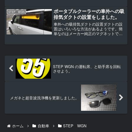
型式と長さの書かれたシールが全てのフ
レームに貼られていました。シールは裏
残りせずはがしやすいです。ルーフラッ
ポータブルクーラーの車外への吸
STEP WGN
クの取り付けスペーサー...
排気ダクトの設置をしました。
車外への吸排気ダクトの設置ダクトの設
置はいろいろな方法があるようです。簡
単なのはメーカー純正のマグネットでぺ
たぺた張り付けるタイプ。EcoFlow 窓シ
ート１万円ぐらいするし・・・。助手席
側で固定か？よくわからないけど隙間も
できそうだし雨の...
STEP WGN の運転席、と助手席を回転
させよう。
メガネと超音波洗浄機を更新しました。
ホーム
自動車
STEP WGN