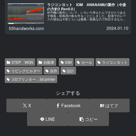
ラジコンヨット IOM AWANAMIの製作（今後
の方針2 Rev0.0）
初号機の製作について。いろいろ考えたんですがとりあえ
ず微風～順風用の船を作ることにしました。彩湖でのレー
スの場合は８割ぐらいは微風～順風なので対応するならま
ずはその風域からというのが大きいです。それとこれから
設計を修正したりして完成するのは...
2024.01.10
55handworks.com
STEP WGN
自動車
IOM
セール
ラジコンヨット
リビングビルダー
自作
設計
３Dプリンター，3d printer
シェアする
X
Facebook
はてブ
LINE
コピー