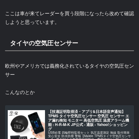
ここは車が来てレーダーを買う段階になったら改めて確認
しようと思っています。
タイヤの空気圧センサー
欧州やアメリカでは義務化されているタイヤの空気圧セン
サー
こんなのとか
【技適証明取得済・アプリ&日本語音声通知】
TPMS タイヤ空気圧センサー 空気圧 センサー エ
ア漏れ検知 モニター 高低空気圧 温度アラーム機
能 : H-R-M-K JP公式 - 通販 - Yahoo!ショッピン
グ
USB給電 四輪即時監視セット 気圧温度測定 無線 取付簡単
安心安全 防水防塵 警報【Malide TPMSタイヤ空気圧センサ