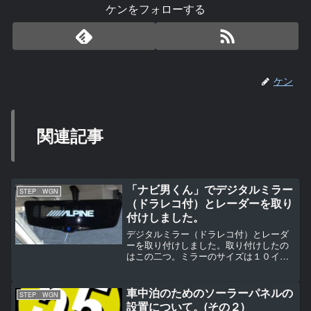
ケンをフォローする
ケン
関連記事
「ナビ男くん」でデジタルミラー
STEP WGN
（ドラレコ付）とレーダーを取り
付けしました。
デジタルミラー（ドラレコ付）とレーダ
ーを取り付けしました。取り付けしたの
はこの二つ。ミラーのサイズは１０イン
チの物にしました。１２インチだとシェ
ードに干渉するんだそうです。画面が映
る前一瞬暗くなって・・・。後ろが映る
車中泊のためのソーラーパネルの
STEP WGN
ようになります。普通のミ...
設置について。(その２)