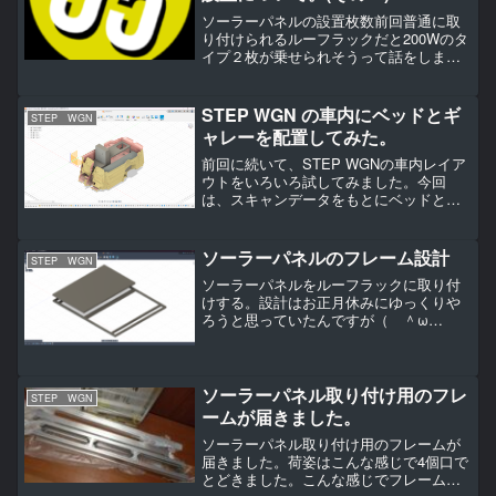
ソーラーパネルの設置枚数前回普通に取
り付けられるルーフラックだと200Wのタ
イプ２枚が乗せられそうって話をしまし
た。ですがポータブルエアコンの消費電
力を調べたら大体600Wぐらいはあるよう
です。これだと定格の発電量があって
STEP WGN の車内にベッドとギ
STEP WGN
も-200ｗの消費...
ャレーを配置してみた。
前回に続いて、STEP WGNの車内レイア
ウトをいろいろ試してみました。今回
は、スキャンデータをもとにベッドとギ
ャレー（簡易キッチン）を配置してみた
話です。スキャンデータ、ちょっと反
省…まずはスキャンしたデータの原点を
ソーラーパネルのフレーム設計
STEP WGN
決めて、水平・垂直・傾...
ソーラーパネルをルーフラックに取り付
けする。設計はお正月休みにゆっくりや
ろうと思っていたんですが（ ＾ω
＾）・・・。ごそごそ初めてしまいまし
た（ ＾ω＾）・・・。先ずはソーラー
パネルをルーフラックへ取り付けするた
めのフレームを設計。ソーラー...
ソーラーパネル取り付け用のフレ
STEP WGN
ームが届きました。
ソーラーパネル取り付け用のフレームが
届きました。荷姿はこんな感じで4個口で
とどきました。こんな感じでフレームは