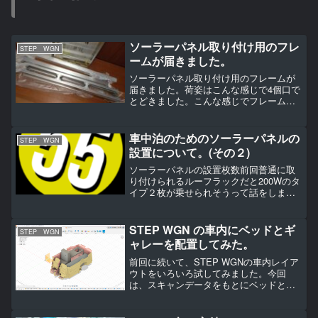
ソーラーパネル取り付け用のフレ
STEP WGN
ームが届きました。
ソーラーパネル取り付け用のフレームが
届きました。荷姿はこんな感じで4個口で
とどきました。こんな感じでフレームは
型式と長さの書かれたシールが全てのフ
レームに貼られていました。シールは裏
残りせずはがしやすいです。ルーフラッ
車中泊のためのソーラーパネルの
STEP WGN
クの取り付けスペーサー...
設置について。(その２)
ソーラーパネルの設置枚数前回普通に取
り付けられるルーフラックだと200Wのタ
イプ２枚が乗せられそうって話をしまし
た。ですがポータブルエアコンの消費電
力を調べたら大体600Wぐらいはあるよう
です。これだと定格の発電量があって
STEP WGN の車内にベッドとギ
STEP WGN
も-200ｗの消費...
ャレーを配置してみた。
前回に続いて、STEP WGNの車内レイア
ウトをいろいろ試してみました。今回
は、スキャンデータをもとにベッドとギ
ャレー（簡易キッチン）を配置してみた
話です。スキャンデータ、ちょっと反