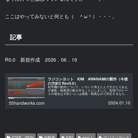
ここはやってみないと何とも（ ＾ω＾）・・・。
記事
R0.0 新規作成 2026．06．19
ラジコンヨット IOM AWANAMIの製作（今後
の方針2 Rev0.0）
初号機の製作について。いろいろ考えたんですがとりあえ
ず微風～順風用の船を作ることにしました。彩湖でのレー
スの場合は８割ぐらいは微風～順風なので対応するならま
ずはその風域からというのが大きいです。それとこれから
設計を修正したりして完成するのは...
2024.01.10
55handworks.com
STEP WGN
自動車
IOM
セール
ラジコンヨット