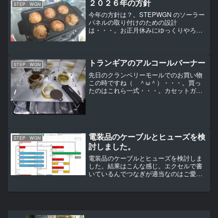
省…まずはスキャンしたデータの原点を
２０２６年の方針
STEP WGN
決めて、水平・垂直・傾...
今年の方針は？。STEPWGN のソーラー
パネルの取り付けのための設計
は・・・。お正月休みにゆっくりやろう
と思っていたんですが（ ＾ω
＾）・・・。いろいろあって何もできて
いません（ ＾ω＾）・・・。このお正
月休みは本を読んだりたこ焼き焼いた...
トランギアのアルコールバーナー
STEP WGN
先日のクランベリーモールでのお買い物
この時ですね（ ＾ω＾）・・・。買っ
たのはこれら一式・・・。カセットガス
で有名な岩谷が輸入して販売しているん
ですね、知りませんでした。プリムスと
かも輸入は岩谷ですね。これは昔から知
ってたんですが・・・。ゴ...
電装品のケーブルとヒューズを検
STEP WGN
討しました。
電装品のケーブルとヒューズを検討しま
した。結果はこんな感じ。エクセルで書
いているんでつなぎが適当なのはご愛
敬。ほぼ１２Vでの配線となるので全部１
２Vで配線しようと思ったんです
が・・・。ソーラーパネルの配線が太く
なってしまうんでそこは２４Vと...