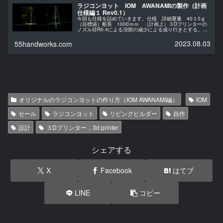
ラジコンヨット IOM AWANAMIの製作（計画
仕様編１ Rev0.1）
今回も仕様を詰めていきます。仕様 詳細重量 40１0ｇ
（目標値）船長 1000ｍｍ （計画上）３Dプリンターの
ノズル径R0.4による頂部の減少による成り行きとする。最
大ドラフト（キール及びバルブの最大の深さ）は喫水から
４１９．５mm船体の深...
2023.08.03
55handworks.com
オリジナルのラジコンヨットの作り方（IOM AWANAMI編）
IOM
セール
ラジコンヨット
リビングビルダー
自作
設計
３Dプリンター，3d printer
シェアする
X
Facebook
はてブ
LINE
コピー