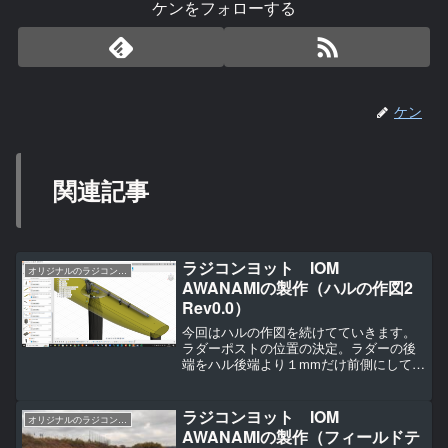
ケンをフォローする
ケン
関連記事
ラジコンヨット IOM
オリジナルのラジコンヨットの作り方（IOM AWANAMI編）
AWANAMIの製作（ハルの作図2
Rev0.0）
今回はハルの作図を続けてていきます。
ラダーポストの位置の決定。ラダーの後
端をハル後端より１mmだけ前側にしてハ
ルとの干渉部分を削除しました。これは
ラダーが出来るだけ端にあることによっ
てラダーの効きが良くなるのと効きが良
ラジコンヨット IOM
オリジナルのラジコンヨットの作り方（IOM AWANAMI編）
ければラダーを小さく出...
AWANAMIの製作（フィールドテ