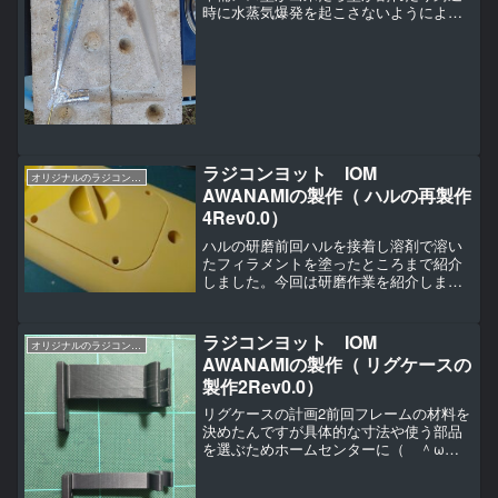
時に水蒸気爆発を起こさないようによく
乾燥させます。離型用の粘土が残ってい
たのでコンロで焼き切っておきました。
短時間ですが煙が出て焦りました（ ＾
ω＾）・・・。乾燥が出来...
ラジコンヨット IOM
オリジナルのラジコンヨットの作り方（IOM AWANAMI編）
AWANAMIの製作（ ハルの再製作
4Rev0.0）
ハルの研磨前回ハルを接着し溶剤で溶い
たフィラメントを塗ったところまで紹介
しました。今回は研磨作業を紹介しま
す。研磨の資材、サンダー自分の場合は
１２５㎜のDA（ダブルアクション）サン
ダーを利用するので主に１２５㎜の円形
ラジコンヨット IOM
オリジナルのラジコンヨットの作り方（IOM AWANAMI編）
の研磨パッドを利用してい...
AWANAMIの製作（ リグケースの
製作2Rev0.0）
リグケースの計画2前回フレームの材料を
決めたんですが具体的な寸法や使う部品
を選ぶためホームセンターに（ ＾ω
＾）・・・。ハンドル２個、丁番２個セ
ット、ボールキャッチとハモニカーボ２