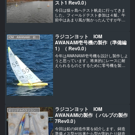
スト1 Rev0.0）
今日は猿ヶ島へテスト帆走に行ってきま
した。フィールドテスト参加は４艇。午
前中はあまり風が無かったんですが午後
になって風が出てきたので簡易なレース
をしました。自分のいいところだけ（
＾ω＾）・・・。このあと抜かれまし
ラジコンヨット IOM
IOM AWANAMI 初号機の製作
た・・・・。バウが設計喫水...
AWANAMI壱号機の製作（準備編
1）（ Rev0.0）
今年はAWANAMI壱号機を設計し製作しよ
うと思っています。将来的にレースに耐
えられるものとするために零号機を製作
した経験を基に修正、再設計していこう
と考えています。零号機からの修正点先
ずはAWANAMI壱号機を製作するにあたり
零号機で解っ...
ラジコンヨット IOM
オリジナルのラジコンヨットの作り方（IOM AWANAMI編）
AWANAMIの製作（ バルブの製作
7Rev0.0）
今回は鉛の鋳造作業を紹介します。鋳造
準備メス型が出来たら型が割れたり鋳造