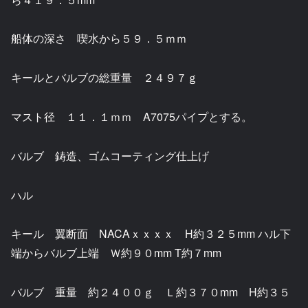
船体の深さ 喫水から５９．５ｍｍ
キールとバルブの総重量 ２４９７ｇ
マスト径 １１．１ｍｍ A7075パイプとする。
バルブ 鋳造、ゴムコーティング仕上げ
ハル
キール 翼断面 NACAｘｘｘｘ H約３２５mm ハル下
端からバルブ上端 Ｗ約９０mm T約７mm
バルブ 重量 約２４００ｇ Ｌ約３７０mm H約３５