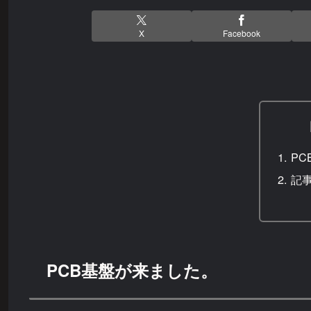
X
Facebook
P
記
PCB基盤が来ました。