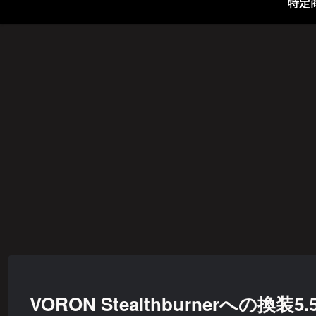
VORON Stealthburnerへの換装5.