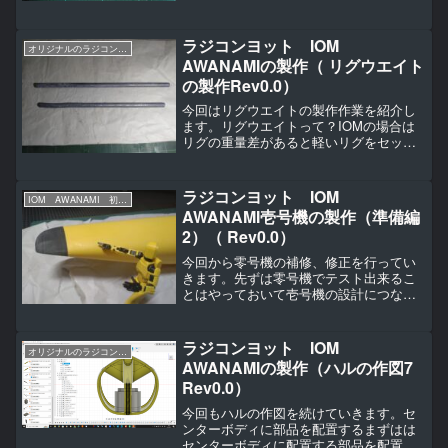
ラジコンヨット IOM
オリジナルのラジコンヨットの作り方（IOM AWANAMI編）
AWANAMIの製作（ リグウエイト
の製作Rev0.0）
今回はリグウエイトの製作作業を紹介し
ます。リグウエイトって？IOMの場合は
リグの重量差があると軽いリグをセット
した時に既定の重量を下回る場合があり
ます。なのでどのリグを付けていたとし
ても既定の重量を上回るようする必要が
ラジコンヨット IOM
IOM AWANAMI 初号機の製作
あります。そのためにそ...
AWANAMI壱号機の製作（準備編
2）（ Rev0.0）
今回から零号機の補修、修正を行ってい
きます。先ずは零号機でテスト出来るこ
とはやっておいて壱号機の設計につなげ
るため。今回の補修は不具合を解消して
ヘルムの確認のための補修です。なので
レースに出られるような補強までは行い
ラジコンヨット IOM
オリジナルのラジコンヨットの作り方（IOM AWANAMI編）
ません。ハルの補修割れた...
AWANAMIの製作（ハルの作図7
Rev0.0）
今回もハルの作図を続けていきます。セ
ンターボディに部品を配置するまずはは
センターボディに配置する部品を配置し