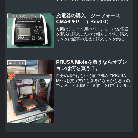
ていきます。こんな感じでしょうか（
＾ω＾）・・・。パソコンだと画像を右
クリックで”新しいタブで開く”で拡大表示
充電器の購入 ジーフォース
オリジナルのラジコンヨットの作り方（IOM AWANAMI編）
出来ます。スマホだと...
GMA626P （ Rev0.0）
今回はラジコン用のバッテリーの充電器
を新規に購入したので紹介します。購入
リンクは記事の最後と購入リンク集にあ
りますので利用ください。ジーフォース
GMA626P AC チャージャー & パワーサ
プライ G0327 内容物はこんな感じです。
付...
PRUSA Mk4sを買うならオプシ
3D プリント
ョンは何を買う？。
自分の場合はという事で初めてPRUSA
Mk4sを買う方にも参考になるかと思うの
でよろしくお願いします。３Dプリンター
を1.5台？注文しました。1.5台って何？
という理由はPrusa MK4s（キット）と
MK3ｓ+→ MK4sUPグレードキ...