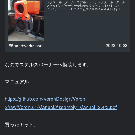
エクストルーダーのトラブル・・・。エクストルーダーの
ステッピングモーターが動かなくなってしまいました（
＾ω＾）・・・。モーターを買い直せば多分復旧はすると
思います。でもすでに今使っているアフターバーナーは旧
型となってしまっています。ステル...
2023.10.03
55handworks.com
なのでステルスバーナーへ換装します。
マニュアル
https://github.com/VoronDesign/Voron-
2/raw/Voron2.4/Manual/Assembly_Manual_2.4r2.pdf
買ったキット。