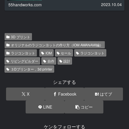
2023.10.04
55handworks.com
3D プリント
オリジナルのラジコンヨットの作り方（IOM AWANAMI編）
ラジコンヨット
IOM
セール
ラジコンヨット
リビングビルダー
自作
設計
３Dプリンター，3d printer
シェアする
X
Facebook
はてブ
LINE
コピー
ケンをフォローする