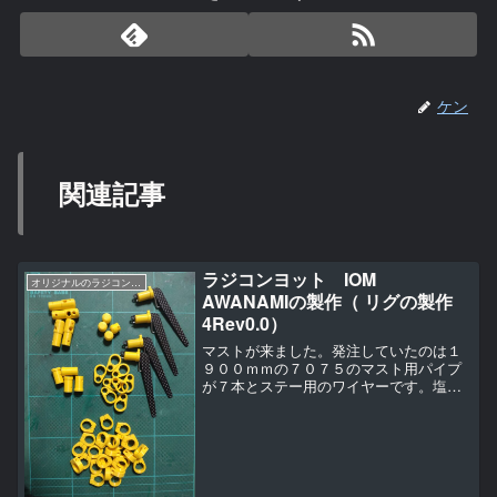
ケン
関連記事
ラジコンヨット IOM
オリジナルのラジコンヨットの作り方（IOM AWANAMI編）
AWANAMIの製作（ リグの製作
4Rev0.0）
マストが来ました。発注していたのは１
９００ｍｍの７０７５のマスト用パイプ
が７本とステー用のワイヤーです。塩ビ
のパイプに入った状態で配送されまし
た。ワイヤーもぎゅっと丸められて入っ
てましたが取り出してみたところ問題な
く使えそうです。これ大物釣...