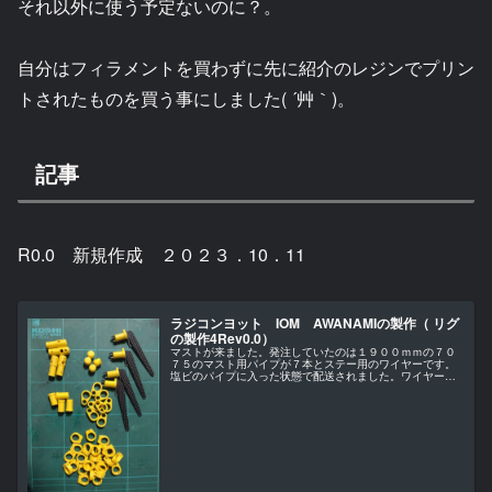
それ以外に使う予定ないのに？。
自分はフィラメントを買わずに先に紹介のレジンでプリン
トされたものを買う事にしました( ´艸｀)。
記事
R0.0 新規作成 ２０２３．10．11
ラジコンヨット IOM AWANAMIの製作（ リグ
の製作4Rev0.0）
マストが来ました。発注していたのは１９００ｍｍの７０
７５のマスト用パイプが７本とステー用のワイヤーです。
塩ビのパイプに入った状態で配送されました。ワイヤーも
ぎゅっと丸められて入ってましたが取り出してみたところ
問題なく使えそうです。これ大物釣...