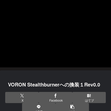
VORON Stealthburnerへの換装１Rev0.0
X
Facebook
はてブ