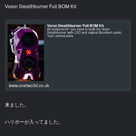
Voron Stealthburner Full BOM Kit
Voron Stealthburner Full BOM Kit
All components* you need to build the Voron
Stealthburner (with LDO and original Bondtech parts).
*excl. printed parts
www.onetwo3d.co.uk
来ました。
ハリボーが入ってました。