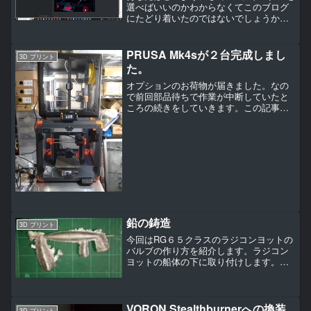
選べばいいのかわからなくてこのブログ
にたどり着いたのではないでしょうか。
ここでは各社の３Dプリンターのどのよう
なところを見て選べばいいのかについて
書いていきます。
PRUSA Mk4sが２台完成しまし
3D プリント
た。
オプションのお荷物が届きました。なの
で前回部品待ちで作業が中断していたと
ころの続きをしていきます。この記事初
めて読む方は前前回の記事からアップグ
レードしたMk4sの続き。クイックリリー
スコネクターの取り付けマニュアルエン
クロージャーが純正じ...
鉛の鋳造
3D プリント
今回はRG６５クラスのラジコンヨットの
バルブの作り方を紹介します。ラジコン
ヨットの船体の下に取り付けします。風
を受けても倒れ過ぎないようにするため
の重りをバルブと言います。
VORON Stealthburnerへの換装
3D プリント