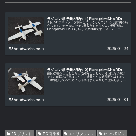
ラジコン飛行機の製作-1( Planeprint SHARD)
今回３Dプリンターを利用してつくったラジコン飛行機を紹
介します。データの準備今回製作したラジコン飛行機は
PlaneprintのSHARDというアクロ機です。メーカーホーム
ページからリンクよりデータを購入しました。単葉機、対
象翼、電動、アクロ...
2025.01.24
55handworks.com
ラジコン飛行機の製作-2( Planeprint SHARD)
前回塗装をしたところまで紹介しました。今回はその続き
です。前回の記事はこちら。塗装から１週間経ちました。
一度飛ばしてみて見にくければまた追加して塗装しようと
思っています。空が白いと多分見にくいですね（ ＾ω
＾）・・・。スペア用の発泡率の高い...
2025.01.31
55handworks.com
3D プリント
RC飛行機
エクリプソン，
ピッツS12，