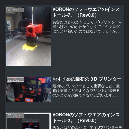
VORONのソフトウエアのインス
3D プリント
トール-7。（Rev0.0）
あなたはどのようにして３Dプリンターを
選べばいいのかわからなくてこのブログ
にたどり着いたのではないでしょうか。
ここでは各社の３Dプリンターのどのよう
なところを見て選べばいいのかについて
書いていきます。
おすすめの最初の３D プリンター
3D プリント
最初のプリンターとして重要なこと。最
初は実際にどのようなプリントが出来る
のかとかが想像できないと思います。
（見た目や持った時の感触、質感、材料
が違うときにどのような違いがあるの
か・・・。）もしもプラモデルやフィギ
ュアのような精密でなめらかな...
VORONのソフトウエアのインス
3D プリント
トール-2。（Rev0.0）
あなたはどのようにして３Dプリンターを