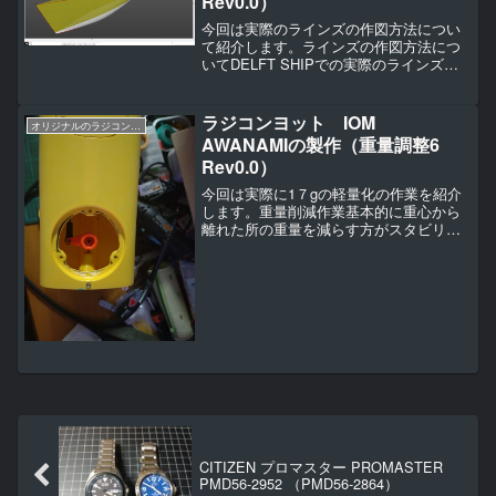
Rev0.0）
今回は実際のラインズの作図方法につい
て紹介します。ラインズの作図方法につ
いてDELFT SHIPでの実際のラインズの
作図方法について紹介します。DELFT
SHIPです。New projectDELFT SHIPを起
動させたらNew pro...
ラジコンヨット IOM
オリジナルのラジコンヨットの作り方（IOM AWANAMI編）
AWANAMIの製作（重量調整6
Rev0.0）
今回は実際に1７gの軽量化の作業を紹介
します。重量削減作業基本的に重心から
離れた所の重量を減らす方がスタビリテ
ィの向上につながるので。（と言っても1
７ｇ分ですが・・・。レース艇なので少
しでも良くなる方向で（ ＾ω
＾）・・・。）まず目を付けた...
CITIZEN プロマスター PROMASTER
PMD56-2952 （PMD56-2864）