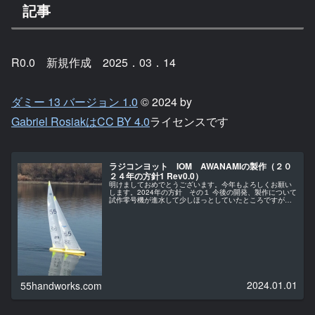
記事
R0.0 新規作成 2025．03．14
ダミー 13 バージョン 1.0
© 2024 by
Gabriel RosiakはCC BY 4.0
ライセンスです
ラジコンヨット IOM AWANAMIの製作（２０
２４年の方針1 Rev0.0）
明けましておめでとうございます。今年もよろしくお願い
します。2024年の方針 その１ 今後の開発、製作について
試作零号機が進水して少しほっとしていたところですがあ
くまで試作艇なので・・・。まずは初号機を検討していき
ます。その検討のための零号...
2024.01.01
55handworks.com