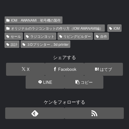
IOM AWANAMI 初号機の製作
オリジナルのラジコンヨットの作り方（IOM AWANAMI編）
IOM
セール
ラジコンヨット
リビングビルダー
自作
設計
３Dプリンター，3d printer
シェアする
X
Facebook
はてブ
LINE
コピー
ケンをフォローする