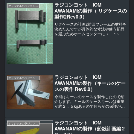
のですが安直に円形配置の押し出しで滑
ラジコンヨット IOM
オリジナルのラジコンヨットの作り方（IOM AWANAMI編）
り止めにしました。ラム自...
AWANAMIの製作（ リグケースの
製作2Rev0.0）
リグケースの計画2前回フレームの材料を
決めたんですが具体的な寸法や使う部品
を選ぶためホームセンターに（ ＾ω
＾）・・・。ハンドル２個、丁番２個セ
ット、ボールキャッチとハモニカーボ２
枚フレームの関係から板厚が３mmで強く
て軽い板を探したんです...
ラジコンヨット IOM
オリジナルのラジコンヨットの作り方（IOM AWANAMI編）
AWANAMIの製作（キールのケー
スの製作 Rev0.0）
今回はキールのケースを製作したので紹
介します。キールのケースキールは重量
が約２．５kgあるので何らかの保護がで
きるような物が運搬時に必要です。運搬
時に壊してしまうとその再製作とかはあ
まりしたくないので（ ＾ω
ラジコンヨット IOM
オリジナルのラジコンヨットの作り方（IOM AWANAMI編）
＾）・・・。レース日の朝なんかに...
AWANAMIの製作（船殻計画編 2