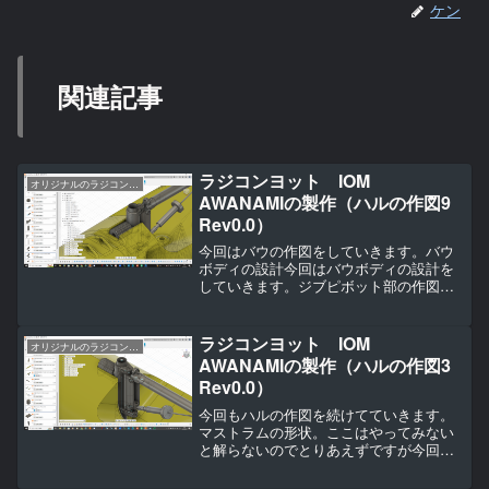
ケン
関連記事
ラジコンヨット IOM
オリジナルのラジコンヨットの作り方（IOM AWANAMI編）
AWANAMIの製作（ハルの作図9
Rev0.0）
今回はバウの作図をしていきます。バウ
ボディの設計今回はバウボディの設計を
していきます。ジブピボット部の作図ま
ずはジブのピボット部の受け部分を作図
していきます。ここはフックをかけるだ
けなんですがそのフックが手元になかっ
ラジコンヨット IOM
オリジナルのラジコンヨットの作り方（IOM AWANAMI編）
たので・・・。この部分、...
AWANAMIの製作（ハルの作図3
Rev0.0）
今回もハルの作図を続けてていきます。
マストラムの形状。ここはやってみない
と解らないのでとりあえずですが今回は
これでやってみます。つまみ部分はロー
レットっぽいものにしてみようと思った