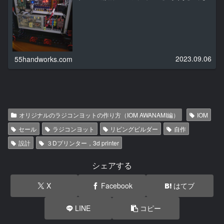
て選べばいいのかについて書いていきます。
2023.09.06
55handworks.com
オリジナルのラジコンヨットの作り方（IOM AWANAMI編）
IOM
セール
ラジコンヨット
リビングビルダー
自作
設計
３Dプリンター，3d printer
シェアする
X
Facebook
はてブ
LINE
コピー