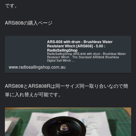
です。
ARS808の購入ページ
ARS-808 with drum - Brushless Water
Resistant Winch [ARS808] - 5.00 :
RadioSailingShop
RadioSailingShop ARS-808 with drum - Brushless Water
Resistant Winch - The Standard ARS808 Brushless
Digital Sail Winch ...
www.radiosailingshop.com.au
ARS808とARS808Rは同一サイズ同一取り合いなので簡
単に入れ替えが可能です。