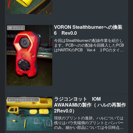
イサーの予測だと２日...
VORON Stealthburnerへの換装
3D プリント
6 Rev0.0
今回はStealthburnerの配線作業を紹介し
ます。PCBへのの配線今回購入したPCB
はHARTKのPCB Ver.4 ２PCのタイプ
です。Ver.4だとホットエンドのヒーター
とサーミスターの配線が直で接続できま
す。それとLEDとファン...
ラジコンヨット IOM
オリジナルのラジコンヨットの作り方（IOM AWANAMI編）
AWANAMIの製作（ ハルの再製作
2Rev0.0）
現状のプリントの進捗。ハルについては
残りはバウ先端側のプリントとバンパー
のみ。細かい部品については今日時点で
小さい方のプリンターでプリントを進め