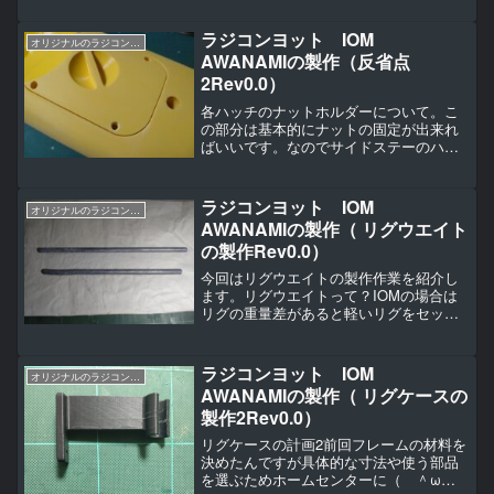
ていたので完了しています。スターンボ
ディのサポートの取り外しが終わってい
ラジコンヨット IOM
オリジナルのラジコンヨットの作り方（IOM AWANAMI編）
ないのでまずはそのサポー...
AWANAMIの製作（反省点
2Rev0.0）
各ハッチのナットホルダーについて。こ
の部分は基本的にナットの固定が出来れ
ばいいです。なのでサイドステーのハル
内側へ設置のナット埋め込み形状と同様
に簡易な構造として軽量化を図ることに
します。別部品として設置するのはむや
ラジコンヨット IOM
オリジナルのラジコンヨットの作り方（IOM AWANAMI編）
みに重量を増やし無駄が多...
AWANAMIの製作（ リグウエイト
の製作Rev0.0）
今回はリグウエイトの製作作業を紹介し
ます。リグウエイトって？IOMの場合は
リグの重量差があると軽いリグをセット
した時に既定の重量を下回る場合があり
ます。なのでどのリグを付けていたとし
ても既定の重量を上回るようする必要が
ラジコンヨット IOM
オリジナルのラジコンヨットの作り方（IOM AWANAMI編）
あります。そのためにそ...
AWANAMIの製作（ リグケースの
製作2Rev0.0）
リグケースの計画2前回フレームの材料を
決めたんですが具体的な寸法や使う部品
を選ぶためホームセンターに（ ＾ω