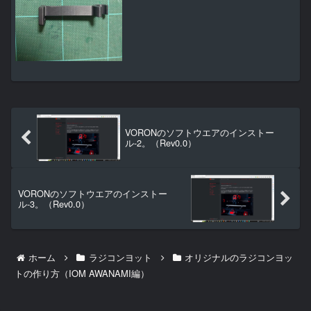
＾）・・・。ハンドル２個、丁番２個セ
ット、ボールキャッチとハモニカーボ２
枚フレームの関係から板厚が３mmで強く
て軽い板を探したんです...
VORONのソフトウエアのインストー
ル-2。（Rev0.0）
VORONのソフトウエアのインストー
ル-3。（Rev0.0）
ホーム
ラジコンヨット
オリジナルのラジコンヨッ
トの作り方（IOM AWANAMI編）