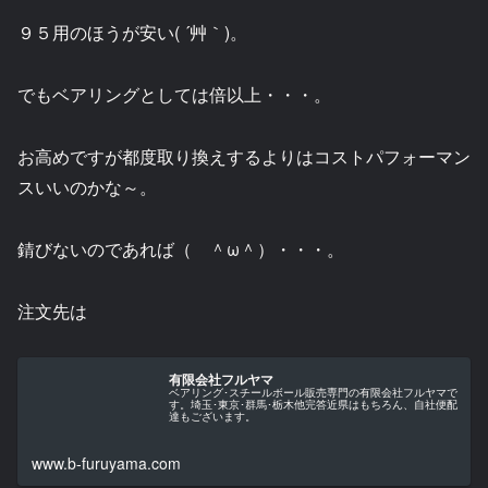
９５用のほうが安い( ´艸｀)。
でもベアリングとしては倍以上・・・。
お高めですが都度取り換えするよりはコストパフォーマン
スいいのかな～。
錆びないのであれば（ ＾ω＾）・・・。
注文先は
有限会社フルヤマ
ベアリング･スチールボール販売専門の有限会社フルヤマで
す。埼玉･東京･群馬･栃木他完答近県はもちろん、自社便配
達もございます。
www.b-furuyama.com